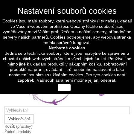
Přihlásit se
Měna :
CZK
Nastavení souborů cookies
Czech koruna (CZK)
Euro (EUR)
Cookies jsou malé soubory, které webové stránky (i ty naše) ukládají
ve Vašem webovém prohlížeči. Obsahy těchto souborů jsou
Čeština
vyměňovány mezi Vaším prohlížečem a našimi servery, případně se
Čeština
servery našich partnerů. Cookies potřebujeme, aby webová stránka
English
mohla správně fungovat.
Napište nám
Nezbytné cookies
Zavolejte nám:
(+420) 774 317 248
Jedná se o technické soubory, které jsou nezbytné ke správnému
chování našich webových stránek a všech jejich funkcí. Používají se
mimo jiné k ukládání produktů v nákupním košíku, zobrazování
produktů na přání, ovládání filtrů, osobního nastavení a také
nastavení souhlasu s užíváním cookies. Pro tyto cookies není
zapotřebí Váš souhlas a není možné jej ani odebrat.
close
Vyhledávání
Košík
(prázdný)
Žádné produkty