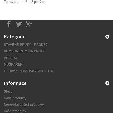
Zobrazeno 1 – 8 z 8 položek
Kategorie
STAVĚNÉ PRUTY - PRODEJ
KOMPONENTY NA PRUTY
PŘÍVLAČ
MUŠKAŘENÍ
OPRAVY RYBÁŘSKÝCH PRUTŮ
Informace
Slevy
Nové produkty
Nejprodávanější produkty
Naše prodejny