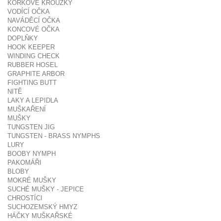
KORKOVÉ KROUŽKY
VODÍCÍ OČKA
NAVÁDĚCÍ OČKA
KONCOVÉ OČKA
DOPLŇKY
HOOK KEEPER
WINDING CHECK
RUBBER HOSEL
GRAPHITE ARBOR
FIGHTING BUTT
NITĚ
LAKY A LEPIDLA
MUŠKAŘENÍ
MUŠKY
TUNGSTEN JIG
TUNGSTEN - BRASS NYMPHS
LURY
BOOBY NYMPH
PAKOMÁŘI
BLOBY
MOKRÉ MUŠKY
SUCHÉ MUŠKY - JEPICE
CHROSTÍCI
SUCHOZEMSKÝ HMYZ
HÁČKY MUŠKAŘSKÉ