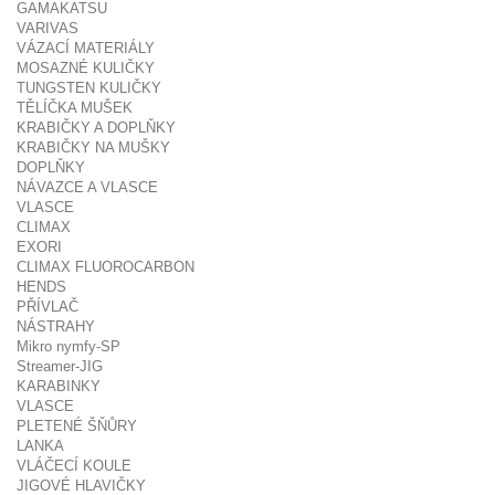
GAMAKATSU
VARIVAS
VÁZACÍ MATERIÁLY
MOSAZNÉ KULIČKY
TUNGSTEN KULIČKY
TĚLÍČKA MUŠEK
KRABIČKY A DOPLŇKY
KRABIČKY NA MUŠKY
DOPLŇKY
NÁVAZCE A VLASCE
VLASCE
CLIMAX
EXORI
CLIMAX FLUOROCARBON
HENDS
PŘÍVLAČ
NÁSTRAHY
Mikro nymfy-SP
Streamer-JIG
KARABINKY
VLASCE
PLETENÉ ŠŇŮRY
LANKA
VLÁČECÍ KOULE
JIGOVÉ HLAVIČKY