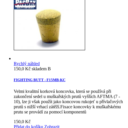
Rychlý náhled
150,0 Kč
skladem B
FIGHTING BUTT - F15MB-KC
Velmi kvalitní korková koncovka, která se používá při
zakončení sedel u muškařských prutů vyšších AFTMA (7 -
10), lze ji však použít jako koncovou rukojeť u přívlačových
prutů s nižší vrhací zátěží.Fixace koncovky k muškařskému
prutu se provádí za pomocí komponentů
150,0 Kč
Přidat do košíku
Zobrazit