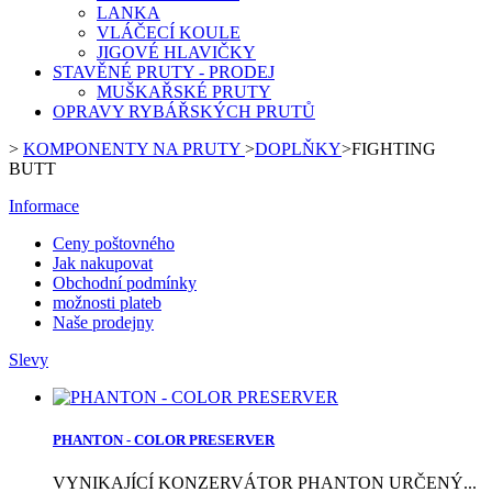
LANKA
VLÁČECÍ KOULE
JIGOVÉ HLAVIČKY
STAVĚNÉ PRUTY - PRODEJ
MUŠKAŘSKÉ PRUTY
OPRAVY RYBÁŘSKÝCH PRUTŮ
>
KOMPONENTY NA PRUTY
>
DOPLŇKY
>
FIGHTING
BUTT
Informace
Ceny poštovného
Jak nakupovat
Obchodní podmínky
možnosti plateb
Naše prodejny
Slevy
PHANTON - COLOR PRESERVER
VYNIKAJÍCÍ KONZERVÁTOR PHANTON URČENÝ...