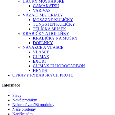
HÁČKY MUŠKAŘSKÉ
GAMAKATSU
VARIVAS
VÁZACÍ MATERIÁLY
MOSAZNÉ KULIČKY
TUNGSTEN KULIČKY
TĚLÍČKA MUŠEK
KRABIČKY A DOPLŇKY
KRABIČKY NA MUŠKY
DOPLŇKY
NÁVAZCE A VLASCE
VLASCE
CLIMAX
EXORI
CLIMAX FLUOROCARBON
HENDS
OPRAVY RYBÁŘSKÝCH PRUTŮ
Informace
Slevy
Nové produkty
Nejprodávanější produkty
Naše prodejny
Napište nám