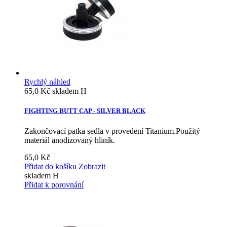
Rychlý náhled
65,0 Kč
skladem H
FIGHTING BUTT CAP - SILVER BLACK
Zakončovací patka sedla v provedení Titanium.Použitý
materiál anodizovaný hliník.
65,0 Kč
Přidat do košíku
Zobrazit
skladem H
Přidat k porovnání