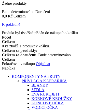
Žádné produkty
Bude determinováno
Doručení
0,0 Kč
Celkem
K pokladně
Produkt byl úspěšně přidán do nákupního košíku
Počet
Celkem
0
ks zboží.
1 produkt v košíku.
Celkem za produkty:
Celkem za doručení:
Bude determinováno
Celkem
Pokračovat v nákupu
Objednat
Nabídka
KOMPONENTY NA PRUTY
PŘÍVLAČ A KAPRAŘINA
BLANKY
SEDLA
EVA RUKOJETI
KORKOVÉ KROUŽKY
KONCOVÉ OČKA
VODÍCÍ OČKA