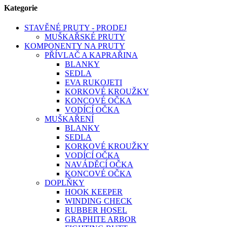
Kategorie
STAVĚNÉ PRUTY - PRODEJ
MUŠKAŘSKÉ PRUTY
KOMPONENTY NA PRUTY
PŘÍVLAČ A KAPRAŘINA
BLANKY
SEDLA
EVA RUKOJETI
KORKOVÉ KROUŽKY
KONCOVÉ OČKA
VODÍCÍ OČKA
MUŠKAŘENÍ
BLANKY
SEDLA
KORKOVÉ KROUŽKY
VODÍCÍ OČKA
NAVÁDĚCÍ OČKA
KONCOVÉ OČKA
DOPLŇKY
HOOK KEEPER
WINDING CHECK
RUBBER HOSEL
GRAPHITE ARBOR