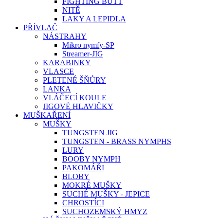
FIGHTING BUTT
NITĚ
LAKY A LEPIDLA
PŘÍVLAČ
NÁSTRAHY
Mikro nymfy-SP
Streamer-JIG
KARABINKY
VLASCE
PLETENÉ ŠŇŮRY
LANKA
VLÁČECÍ KOULE
JIGOVÉ HLAVIČKY
MUŠKAŘENÍ
MUŠKY
TUNGSTEN JIG
TUNGSTEN - BRASS NYMPHS
LURY
BOOBY NYMPH
PAKOMÁŘI
BLOBY
MOKRÉ MUŠKY
SUCHÉ MUŠKY - JEPICE
CHROSTÍCI
SUCHOZEMSKÝ HMYZ