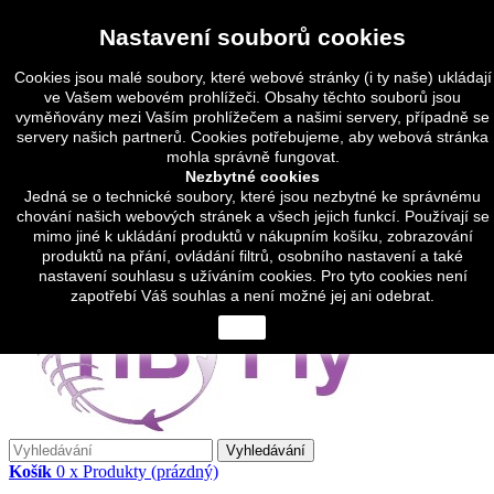
Přihlásit se
Nastavení souborů cookies
Měna :
CZK
Czech koruna (CZK)
Cookies jsou malé soubory, které webové stránky (i ty naše) ukládají
Euro (EUR)
ve Vašem webovém prohlížeči. Obsahy těchto souborů jsou
vyměňovány mezi Vaším prohlížečem a našimi servery, případně se
Čeština
servery našich partnerů. Cookies potřebujeme, aby webová stránka
mohla správně fungovat.
Čeština
Nezbytné cookies
English
Jedná se o technické soubory, které jsou nezbytné ke správnému
chování našich webových stránek a všech jejich funkcí. Používají se
Napište nám
mimo jiné k ukládání produktů v nákupním košíku, zobrazování
Zavolejte nám:
(+420) 774 317 248
produktů na přání, ovládání filtrů, osobního nastavení a také
nastavení souhlasu s užíváním cookies. Pro tyto cookies není
zapotřebí Váš souhlas a není možné jej ani odebrat.
close
Vyhledávání
Košík
0
x
Produkty
(prázdný)