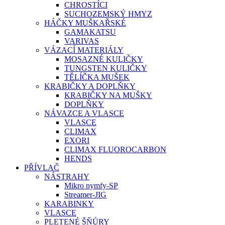
CHROSTÍCI
SUCHOZEMSKÝ HMYZ
HÁČKY MUŠKAŘSKÉ
GAMAKATSU
VARIVAS
VÁZACÍ MATERIÁLY
MOSAZNÉ KULIČKY
TUNGSTEN KULIČKY
TĚLÍČKA MUŠEK
KRABIČKY A DOPLŇKY
KRABIČKY NA MUŠKY
DOPLŇKY
NÁVAZCE A VLASCE
VLASCE
CLIMAX
EXORI
CLIMAX FLUOROCARBON
HENDS
PŘÍVLAČ
NÁSTRAHY
Mikro nymfy-SP
Streamer-JIG
KARABINKY
VLASCE
PLETENÉ ŠŇŮRY