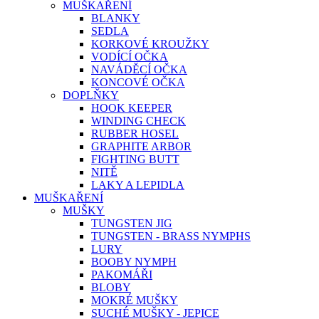
MUŠKAŘENÍ
BLANKY
SEDLA
KORKOVÉ KROUŽKY
VODÍCÍ OČKA
NAVÁDĚCÍ OČKA
KONCOVÉ OČKA
DOPLŇKY
HOOK KEEPER
WINDING CHECK
RUBBER HOSEL
GRAPHITE ARBOR
FIGHTING BUTT
NITĚ
LAKY A LEPIDLA
MUŠKAŘENÍ
MUŠKY
TUNGSTEN JIG
TUNGSTEN - BRASS NYMPHS
LURY
BOOBY NYMPH
PAKOMÁŘI
BLOBY
MOKRÉ MUŠKY
SUCHÉ MUŠKY - JEPICE